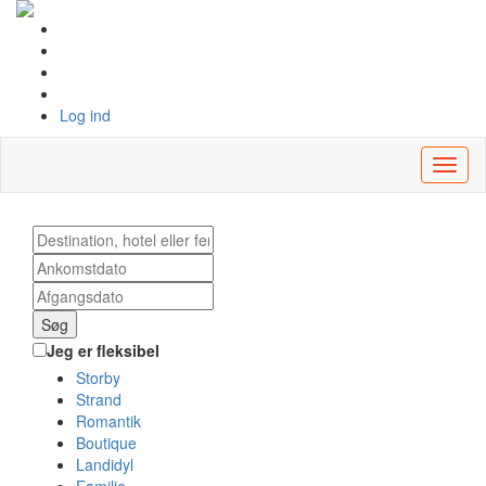
Log ind
Toggl
naviga
Søg
Jeg er fleksibel
Storby
Strand
Romantik
Boutique
Landidyl