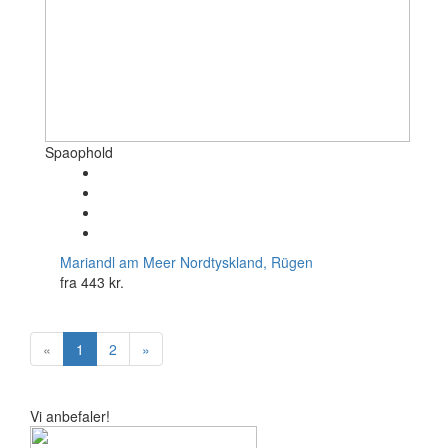
Spaophold
Mariandl am Meer
Nordtyskland, Rügen
fra
443 kr.
«
1
2
»
Vi anbefaler!