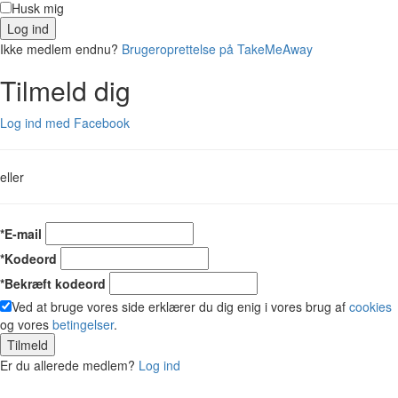
Husk mig
Log ind
Ikke medlem endnu?
Brugeroprettelse på TakeMeAway
Tilmeld dig
Log ind med Facebook
eller
*E-mail
*Kodeord
*Bekræft kodeord
Ved at bruge vores side erklærer du dig enig i vores brug af
cookies
og vores
betingelser
.
Tilmeld
Er du allerede medlem?
Log ind