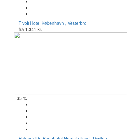
Tivoli Hotel
København , Vesterbro
fra
1.341 kr.
- 35 %
Helenekilde Badehotel
Nordsjælland, Tisvilde