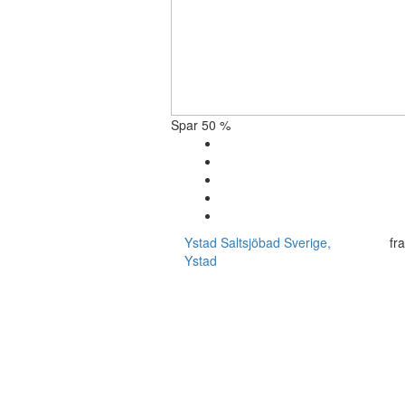
Spar 50 %
Ystad Saltsjöbad
Sverige,
fr
Ystad