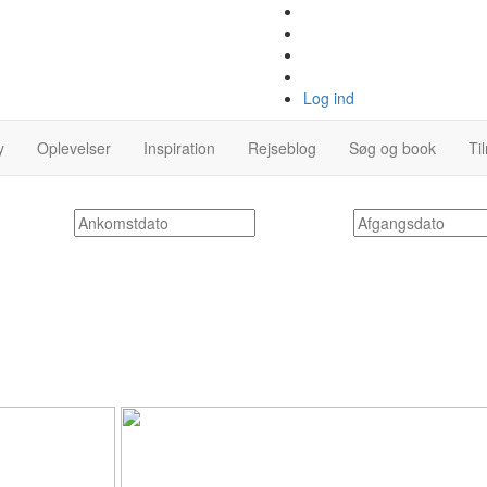
Log ind
y
Oplevelser
Inspiration
Rejseblog
Søg og book
Ti