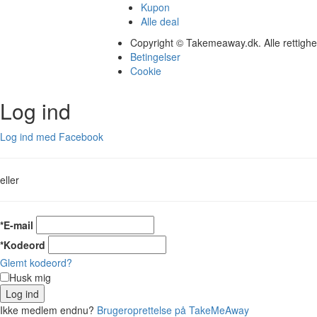
Kupon
Alle deal
Copyright © Takemeaway.dk. Alle rettigh
Betingelser
Cookie
Log ind
Log ind med Facebook
eller
*E-mail
*Kodeord
Glemt kodeord?
Husk mig
Log ind
Ikke medlem endnu?
Brugeroprettelse på TakeMeAway