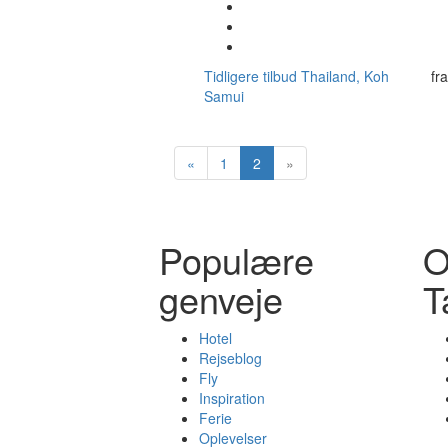
Tidligere tilbud
Thailand, Koh
fr
Samui
«
1
2
»
Populære
genveje
T
Hotel
Rejseblog
Fly
Inspiration
Ferie
Oplevelser