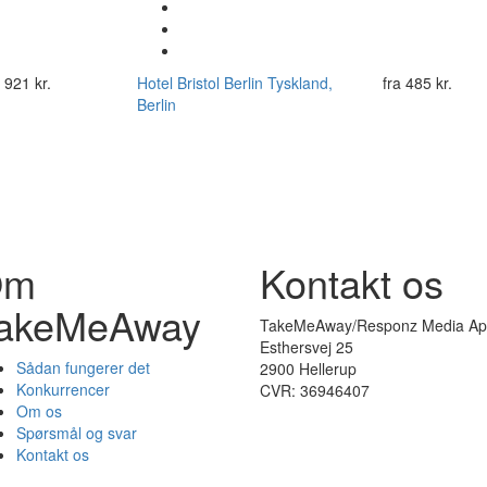
a
921 kr.
Hotel Bristol Berlin
Tyskland,
fra
485 kr.
Berlin
Om
Kontakt os
akeMeAway
TakeMeAway/Responz Media Ap
Esthersvej 25
Sådan fungerer det
2900 Hellerup
Konkurrencer
CVR: 36946407
Om os
Spørsmål og svar
Kontakt os