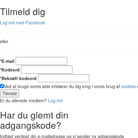
Tilmeld dig
Log ind med Facebook
eller
*E-mail
*Kodeord
*Bekræft kodeord
Ved at bruge vores side erklærer du dig enig i vores brug af
cookies
Tilmeld
Er du allerede medlem?
Log ind
Har du glemt din
adgangskode?
Indtast venligst din e-mailadresse og vi sender ny adgangskode