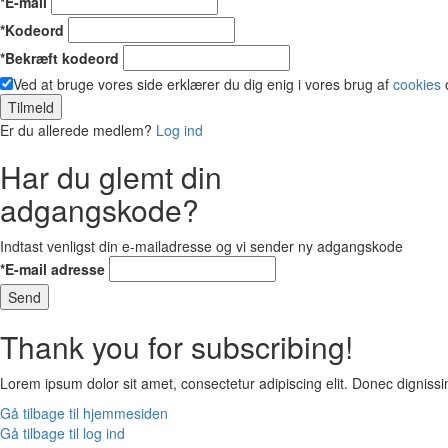
*E-mail
*Kodeord
*Bekræft kodeord
Ved at bruge vores side erklærer du dig enig i vores brug af
cookies
Tilmeld
Er du allerede medlem?
Log ind
Har du glemt din
adgangskode?
Indtast venligst din e-mailadresse og vi sender ny adgangskode
*E-mail adresse
Send
Thank you for subscribing!
Lorem ipsum dolor sit amet, consectetur adipiscing elit. Donec digni
Gå tilbage til hjemmesiden
Gå tilbage til log ind