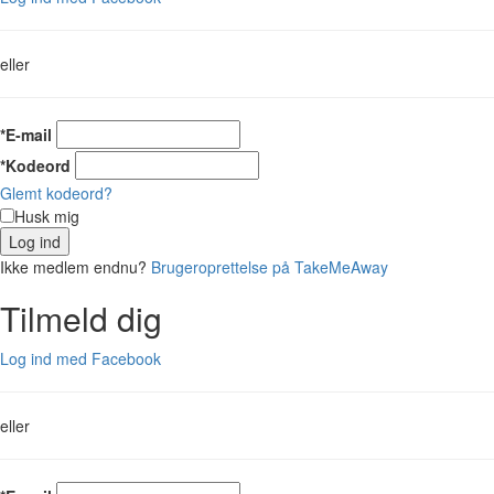
eller
*E-mail
*Kodeord
Glemt kodeord?
Husk mig
Log ind
Ikke medlem endnu?
Brugeroprettelse på TakeMeAway
Tilmeld dig
Log ind med Facebook
eller