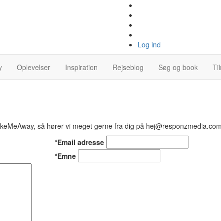
Log ind
y
Oplevelser
Inspiration
Rejseblog
Søg og book
Ti
TakeMeAway, så hører vi meget gerne fra dig på hej@responzmedia.co
*Email adresse
*Emne