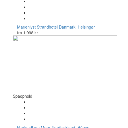
Marienlyst Strandhotel
Danmark, Helsingør
fra
1.998 kr.
Spaophold
Mariandl am Meer
Nordtyskland, Rügen