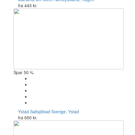
fra
443 kr.
Spar 50 %
Ystad Saltsjöbad
Sverige, Ystad
fra
650 kr.