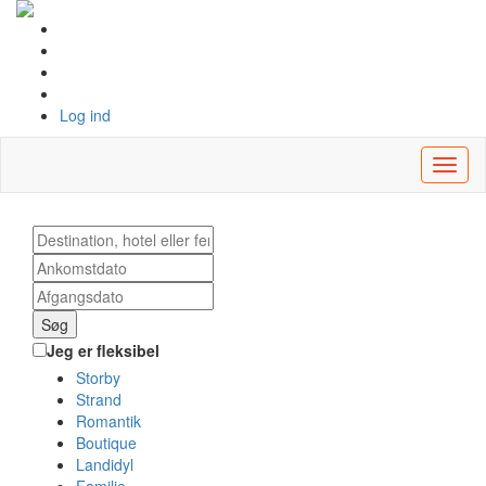
Log ind
Toggl
naviga
Søg
Jeg er fleksibel
Storby
Strand
Romantik
Boutique
Landidyl