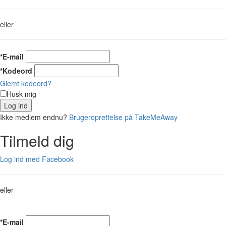
eller
*E-mail
*Kodeord
Glemt kodeord?
Husk mig
Log ind
Ikke medlem endnu?
Brugeroprettelse på TakeMeAway
Tilmeld dig
Log ind med Facebook
eller
*E-mail