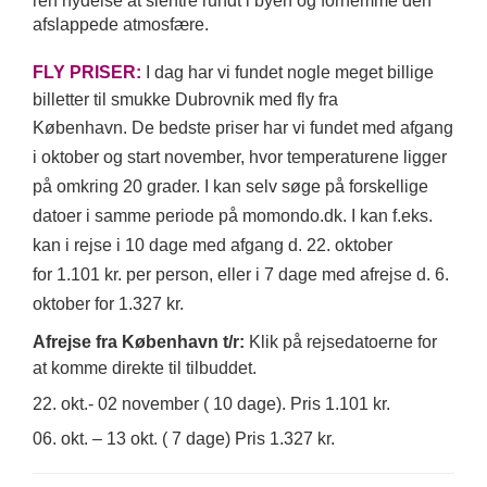
ren nydelse at slentre rundt i byen og fornemme den
afslappede atmosfære.
FLY PRISER:
I
dag har vi fundet nogle meget billige
billetter til smukke Dubrovnik med fly fra
København.
De bedste priser har vi fundet med afgang
i oktober og start november, hvor temperaturene ligger
på omkring 20 grader. I kan selv søge på forskellige
datoer i samme periode på momondo.dk.
I kan f.eks.
kan i rejse i 10 dage med afgang d. 22. oktober
for 1.101 kr. per person, eller i 7 dage med afrejse d. 6.
oktober for 1.327 kr.
Afrejse fra København t/r:
Klik på rejsedatoerne for
at komme direkte til tilbuddet.
22. okt.- 02 november ( 10 dage). Pris 1.101 kr.
06. okt. – 13 okt. ( 7 dage) Pris 1.327 kr.