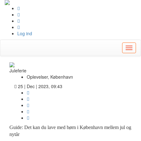
https://imgur.com/IHBfZNi
Log ind
Toggl
naviga
Juleferie
Oplevelser, København
25 | Dec | 2023, 09:43
Guide: Det kan du lave med børn i København mellem jul og
nytår