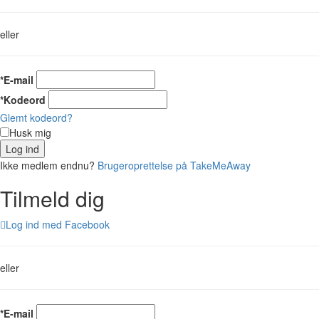
eller
*E-mail
*Kodeord
Glemt kodeord?
Husk mig
Log ind
Ikke medlem endnu?
Brugeroprettelse på TakeMeAway
Tilmeld dig
Log ind med Facebook
eller
*E-mail