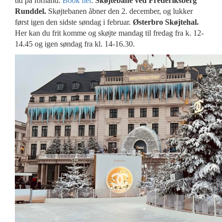
tid på forhånd.
Book her
.
Skøjtebane ved Frederiksberg
Runddel.
Skøjtebanen åbner den 2. december, og lukker
først igen den sidste søndag i februar.
Østerbro Skøjtehal.
Her kan du frit komme og skøjte mandag til fredag fra k. 12-
14.45 og igen søndag fra kl. 14-16.30.