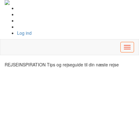
Log ind
Toggl
naviga
REJSEINSPIRATION
Tips og rejseguide til din næste rejse